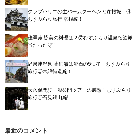
クラブハリエの生バームクーヘンと彦根城！⑧
むすぶらり旅行 彦根編！
佳翠苑 皆美の料理は？⑦むすぶらり温泉宿泊券
当たったぞ！
温泉津温泉 薬師湯は流石の5つ星！むすぶらり
旅行⑥木綿街道編！
大久保間歩一般公開ツアーの感想！むすぶらり
旅行⑤石見銀山編!
最近のコメント