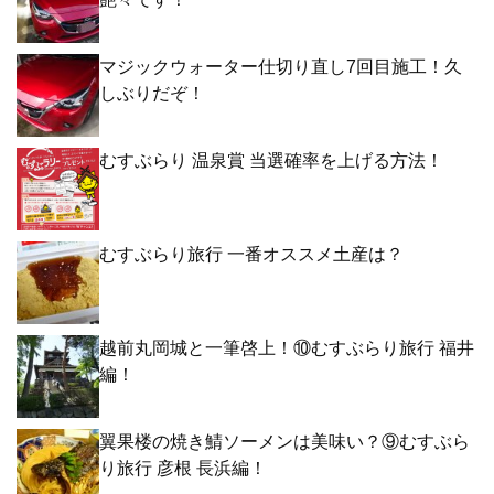
マジックウォーター仕切り直し7回目施工！久
しぶりだぞ！
むすぶらり 温泉賞 当選確率を上げる方法！
むすぶらり旅行 一番オススメ土産は？
越前丸岡城と一筆啓上！⑩むすぶらり旅行 福井
編！
翼果楼の焼き鯖ソーメンは美味い？⑨むすぶら
り旅行 彦根 長浜編！