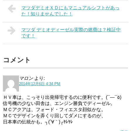
マツダデミオＸＤにもマニュアルシフトがあっ
た！知りませんでした！
マツダ デミオディーゼル実際の燃費は？検証中
です！
コメント
マロン
より:
2014年12月6日 4:34 PM
ＨＶ車は、こっそり出発帰宅するのに便利です。(¯―¯٥)
信号機の少ない田舎は、エンジン勝負でディーゼル。
ＭＣアクアは、フォード・フィエスタ顔似かな。
ＭＣでデザインを弄くり回してダメにするのが、
日本車の伝統かも。┐(´∀｀)┌ﾔﾚﾔﾚ